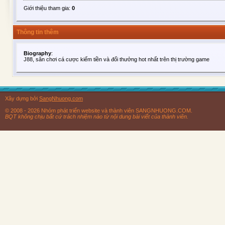
Giới thiệu tham gia:
0
Thông tin thêm
Biography
:
J88, sân chơi cá cược kiếm tiền và đổi thưởng hot nhất trên thị trường game
Xây dựng bởi
SangNhuong.com
© 2008 - 2026 Nhóm phát triển website và thành viên SANGNHUONG.COM.
BQT không chịu bất cứ trách nhiệm nào từ nội dung bài viết của thành viên.