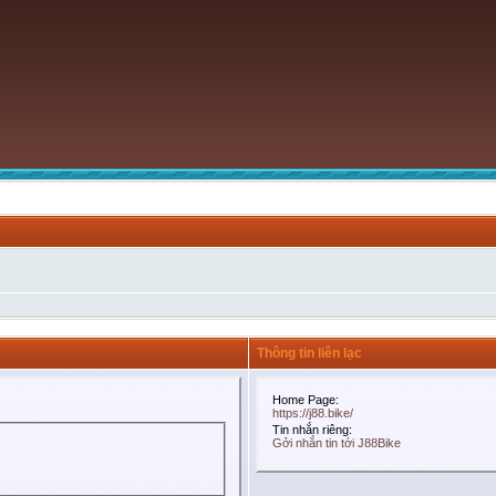
Thông tin liên lạc
Home Page:
https://j88.bike/
Tin nhắn riêng:
Gởi nhắn tin tới J88Bike