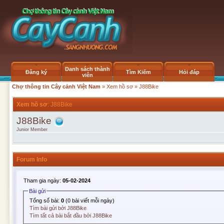
Danh sách thành
Đăng ký
Tìm Kiếm
Hỏi đáp
viên
Chợ thông tin Cây cảnh Việt Nam
»
Xem hồ sơ
» J88Bike
Xem hồ sơ
: J88Bike
J88Bike
Junior Member
Forum Info
Tham gia ngày:
05-02-2024
Bài gửi
Tổng số bài:
0
(0 bài viết mỗi ngày)
Tìm bài gửi bởi J88Bike
Tìm tất cả bài bắt đầu bởi J88Bike