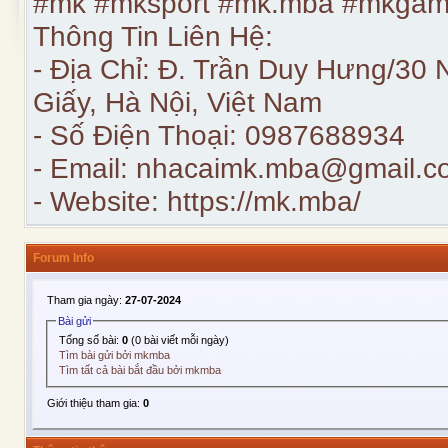
#mk #mksport #mk.mba #mkgame
Thông Tin Liên Hệ:
- Địa Chỉ: Đ. Trần Duy Hưng/30
Giấy, Hà Nội, Việt Nam
- Số Điện Thoại: 0987688934
- Email:
nhacaimk.mba@gmail.c
- Website:
https://mk.mba/
Forum Info
Tham gia ngày:
27-07-2024
Bài gửi
Tổng số bài:
0
(0 bài viết mỗi ngày)
Tìm bài gửi bởi mkmba
Tìm tất cả bài bắt đầu bởi mkmba
Giới thiệu tham gia:
0