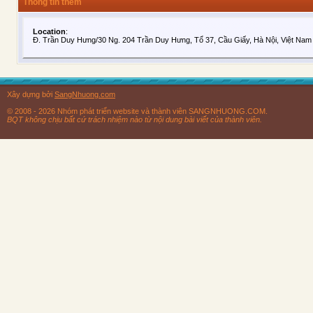
Thông tin thêm
Location
:
Đ. Trần Duy Hưng/30 Ng. 204 Trần Duy Hưng, Tổ 37, Cầu Giấy, Hà Nội, Việt Nam
Xây dựng bởi
SangNhuong.com
© 2008 - 2026 Nhóm phát triển website và thành viên SANGNHUONG.COM.
BQT không chịu bất cứ trách nhiệm nào từ nội dung bài viết của thành viên.