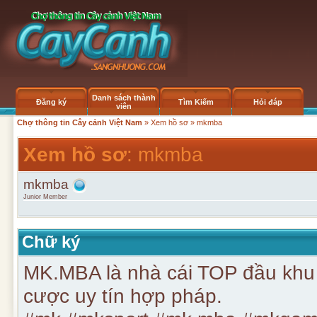
Danh sách thành
Đăng ký
Tìm Kiếm
Hỏi đáp
viên
Chợ thông tin Cây cảnh Việt Nam
»
Xem hồ sơ
» mkmba
Xem hồ sơ
: mkmba
mkmba
Junior Member
Chữ ký
MK.MBA là nhà cái TOP đầu khu 
cược uy tín hợp pháp.