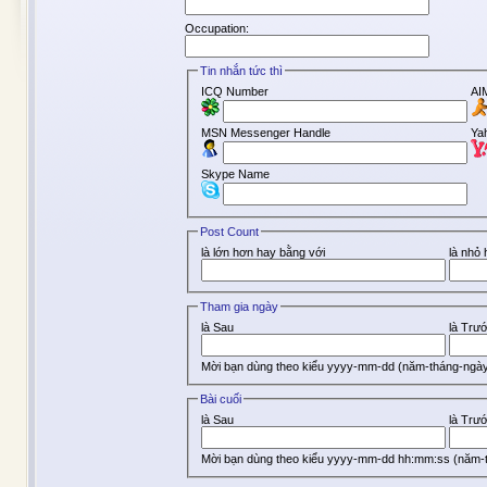
Occupation:
Tin nhắn tức thì
ICQ Number
AI
MSN Messenger Handle
Ya
Skype Name
Post Count
là lớn hơn hay bằng với
là nhỏ
Tham gia ngày
là Sau
là Trư
Mời bạn dùng theo kiểu yyyy-mm-dd (năm-tháng-ngà
Bài cuối
là Sau
là Trư
Mời bạn dùng theo kiểu yyyy-mm-dd hh:mm:ss (năm-t