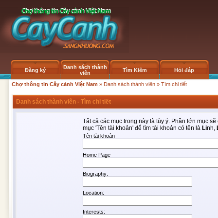
Danh sách thành
Đăng ký
Tìm Kiếm
Hỏi đáp
viên
Chợ thông tin Cây cảnh Việt Nam
»
Danh sách thành viên
» Tìm chi tiết
Danh sách thành viên - Tìm chi tiết
Tất cả các mục trong này là tùy ý. Phần lớn mục s
mục 'Tên tài khoản' để tìm tài khoản có tên là
Li
nh,
Tên tài khoản
Home Page
Biography:
Location:
Interests: