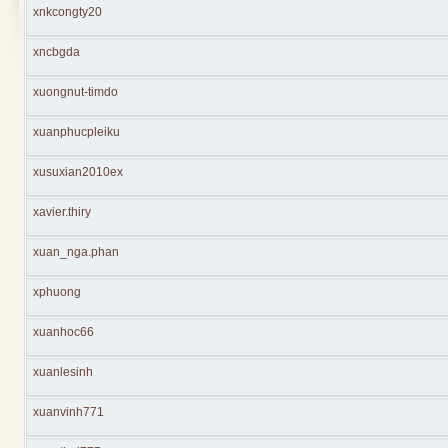
xnkcongty20
xncbgda
xuongnut-timdo
xuanphucpleiku
xusuxian2010ex
xavier.thiry
xuan_nga.phan
xphuong
xuanhoc66
xuanlesinh
xuanvinh771