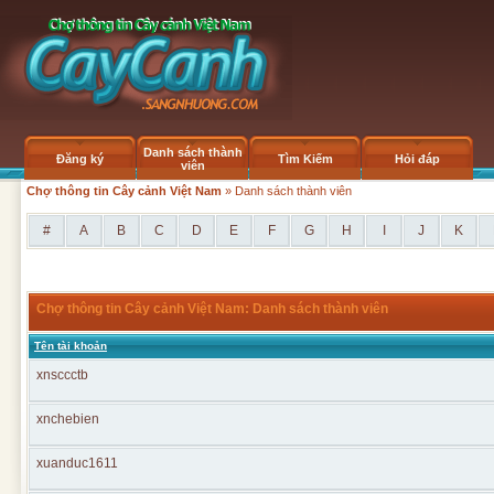
Danh sách thành
Đăng ký
Tìm Kiếm
Hỏi đáp
viên
Chợ thông tin Cây cảnh Việt Nam
» Danh sách thành viên
#
A
B
C
D
E
F
G
H
I
J
K
Chợ thông tin Cây cảnh Việt Nam: Danh sách thành viên
Tên tài khoản
xnsccctb
xnchebien
xuanduc1611