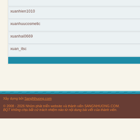
xuanhien1010
xuanhuucosmetic
xuanhai0669
xuan_itsc
Xây dựng bởi
SangNhuong.com
© 2008 - 2026 Nhóm phát triển website và thành viên SANGNHUONG.COM.
BQT không chịu bất cứ trách nhiệm nào từ nội dung bài viết của thành viên.