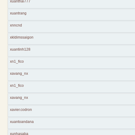
xuanthai777
xuantrang
xnncnd
xkldimssaigon
xuantinh128
xn1_fico
xavang_nx
xn1_fico
xavang_nx
xavier.codron
xuantoandana
xunhasaba