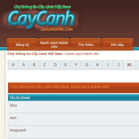
Danh sách thành
Đăng ký
Tìm Kiếm
Hỏi đáp
viên
Chợ thông tin Cây cảnh Việt Nam
» Danh sách thành viên
#
A
B
C
D
E
F
G
H
I
J
[
K
]
Chợ thông tin Cây cảnh Việt Nam: Danh sách thành viên
Tên tài khoản
klco
ken
kingswell