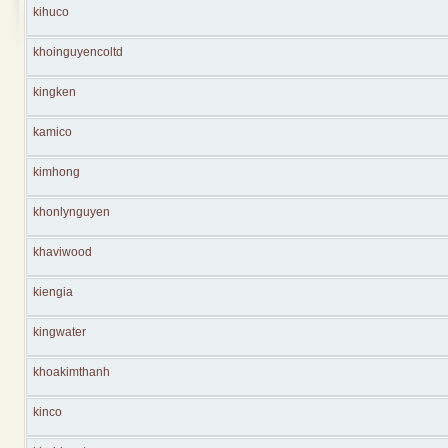
kihuco
khoinguyencoltd
kingken
kamico
kimhong
khonlynguyen
khaviwood
kiengia
kingwater
khoakimthanh
kinco