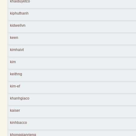
khaiduyetco
kiphuthanh
kidwellvn
keen
kimhaivt
kim
keithng
kim-ef
khanhgiaco
kaiser
kinhbacco
khonggianrieng