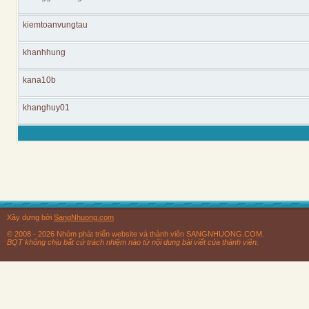
kiemtoanvungtau
khanhhung
kana10b
khanghuy01
Xây dựng bởi
SangNhuong.com
© 2008 - 2026 Nhóm phát triển website và thành viên SANGNHUONG.COM.
BQT không chịu bất cứ trách nhiệm nào từ nội dung bài viết của thành viên.