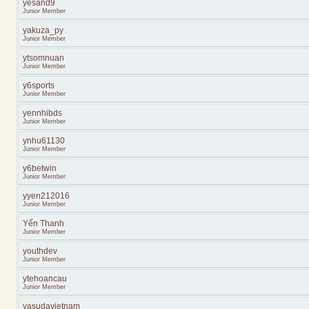
yesand9
Junior Member
yakuza_py
Junior Member
ytsomnuan
Junior Member
y6sports
Junior Member
yennhibds
Junior Member
ynhu61130
Junior Member
y6betwin
Junior Member
yyen212016
Junior Member
Yến Thanh
Junior Member
youthdev
Junior Member
ytehoancau
Junior Member
yasudavietnam