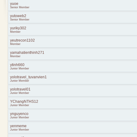
yuoe
Senior Member
yutoweb2
Senior Member
yuriky302
Member
yeutrecon1102
Member
yamahatienthinh271
Member
ytinh660
Junior Member
yolotravel_tuvanvien1
Junior Member
yolotravel01
Junior Member
YChangNTHS12
Junior Member
ynguyenco
Junior Member
yenmeme
Junior Member