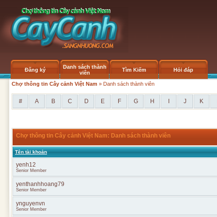
Danh sách thành
Đăng ký
Tìm Kiếm
Hỏi đáp
viên
Chợ thông tin Cây cảnh Việt Nam
» Danh sách thành viên
#
A
B
C
D
E
F
G
H
I
J
K
Chợ thông tin Cây cảnh Việt Nam: Danh sách thành viên
Tên tài khoản
yenh12
Senior Member
yenthanhhoang79
Senior Member
ynguyenvn
Senior Member