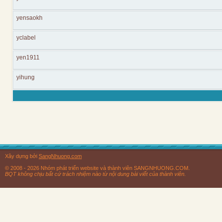
yensaokh
yclabel
yen1911
yihung
Xây dựng bởi
SangNhuong.com
© 2008 - 2026 Nhóm phát triển website và thành viên SANGNHUONG.COM.
BQT không chịu bất cứ trách nhiệm nào từ nội dung bài viết của thành viên.