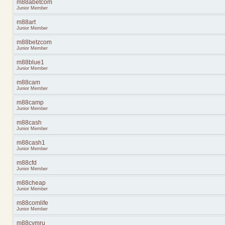
m88abetcom
Junior Member
m88art
Junior Member
m88betzcom
Junior Member
m88blue1
Junior Member
m88cam
Junior Member
m88camp
Junior Member
m88cash
Junior Member
m88cash1
Junior Member
m88cfd
Junior Member
m88cheap
Junior Member
m88comlife
Junior Member
m88cymru