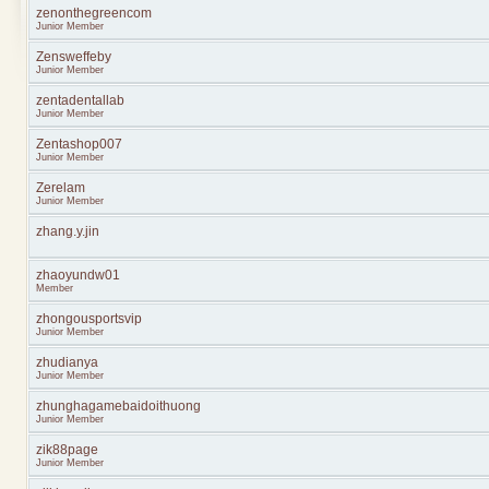
zenonthegreencom
Junior Member
Zensweffeby
Junior Member
zentadentallab
Junior Member
Zentashop007
Junior Member
Zerelam
Junior Member
zhang.y.jin
zhaoyundw01
Member
zhongousportsvip
Junior Member
zhudianya
Junior Member
zhunghagamebaidoithuong
Junior Member
zik88page
Junior Member