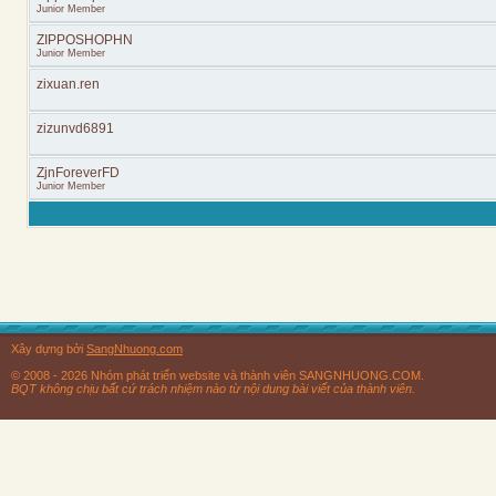
Junior Member
ZIPPOSHOPHN
Junior Member
zixuan.ren
zizunvd6891
ZjnForeverFD
Junior Member
Xây dựng bởi
SangNhuong.com
© 2008 - 2026 Nhóm phát triển website và thành viên SANGNHUONG.COM.
BQT không chịu bất cứ trách nhiệm nào từ nội dung bài viết của thành viên.