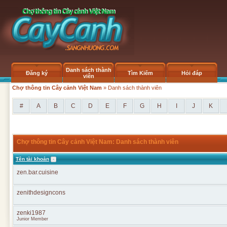
Danh sách thành
Đăng ký
Tìm Kiếm
Hỏi đáp
viên
Chợ thông tin Cây cảnh Việt Nam
» Danh sách thành viên
#
A
B
C
D
E
F
G
H
I
J
K
Chợ thông tin Cây cảnh Việt Nam: Danh sách thành viên
Tên tài khoản
zen.bar.cuisine
zenithdesigncons
zenki1987
Junior Member