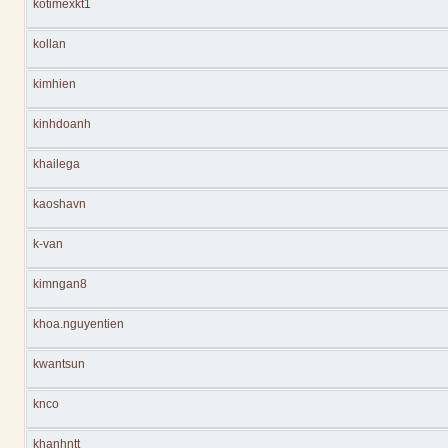
kotimexkt1
kollan
kimhien
kinhdoanh
khailega
kaoshavn
k-van
kimngan8
khoa.nguyentien
kwantsun
knco
khanhntt