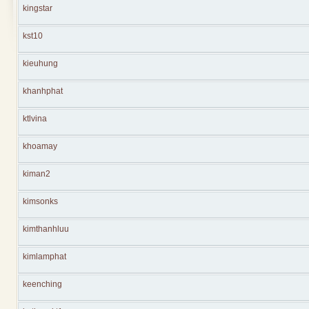
kingstar
kst10
kieuhung
khanhphat
ktlvina
khoamay
kiman2
kimsonks
kimthanhluu
kimlamphat
keenching