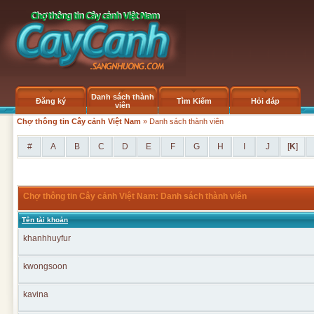
Danh sách thành
Đăng ký
Tìm Kiếm
Hỏi đáp
viên
Chợ thông tin Cây cảnh Việt Nam
» Danh sách thành viên
#
A
B
C
D
E
F
G
H
I
J
[
K
]
Chợ thông tin Cây cảnh Việt Nam: Danh sách thành viên
Tên tài khoản
khanhhuyfur
kwongsoon
kavina