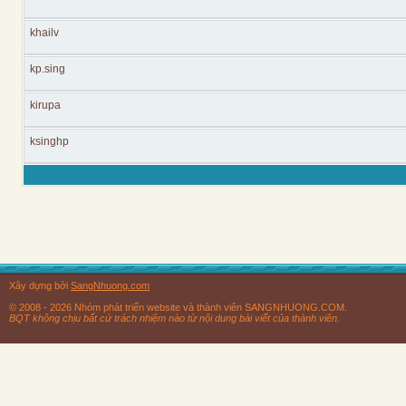
khailv
kp.sing
kirupa
ksinghp
Xây dựng bởi
SangNhuong.com
© 2008 - 2026 Nhóm phát triển website và thành viên SANGNHUONG.COM.
BQT không chịu bất cứ trách nhiệm nào từ nội dung bài viết của thành viên.