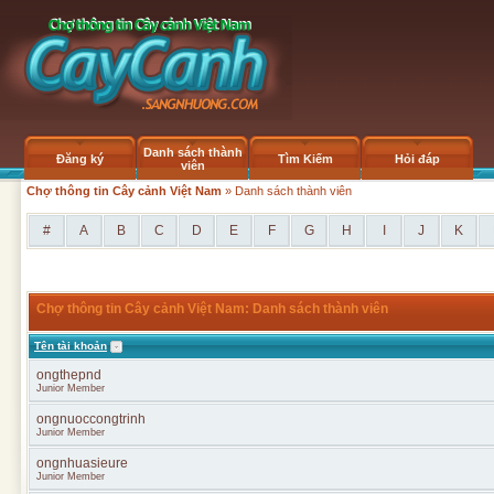
Danh sách thành
Đăng ký
Tìm Kiếm
Hỏi đáp
viên
Chợ thông tin Cây cảnh Việt Nam
» Danh sách thành viên
#
A
B
C
D
E
F
G
H
I
J
K
Chợ thông tin Cây cảnh Việt Nam: Danh sách thành viên
Tên tài khoản
ongthepnd
Junior Member
ongnuoccongtrinh
Junior Member
ongnhuasieure
Junior Member