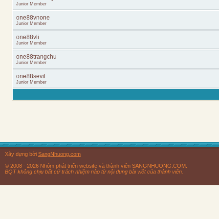
Junior Member
one88vnone
Junior Member
one88vli
Junior Member
one88trangchu
Junior Member
one88sevil
Junior Member
Xây dựng bởi
SangNhuong.com
© 2008 - 2026 Nhóm phát triển website và thành viên SANGNHUONG.COM.
BQT không chịu bất cứ trách nhiệm nào từ nội dung bài viết của thành viên.