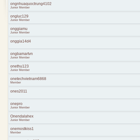
ongnhuaquoctrung4102
Junior Member
ongluc129
Junior Member
onggiamu
Junior Member
onggia14d4
ongbamartvn
Junior Member
onethu123
Junior Member
onetechvietnam6868
Member
ones2011
onepro
Junior Member
Onendalahex
Junior Member
onemostkiss1
Member