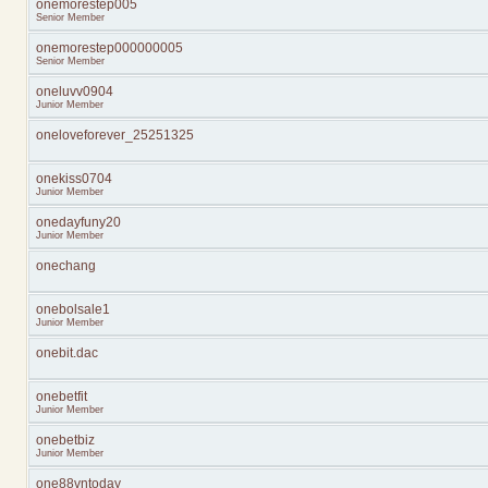
onemorestep005
Senior Member
onemorestep000000005
Senior Member
oneluvv0904
Junior Member
oneloveforever_25251325
onekiss0704
Junior Member
onedayfuny20
Junior Member
onechang
onebolsale1
Junior Member
onebit.dac
onebetfit
Junior Member
onebetbiz
Junior Member
one88vntoday