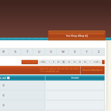
Vui lòng đăng ký
R
S
T
U
V
W
X
Y
Z
Trang 11/64
«
Đầu
<
9
10
11
12
13
21
61
>
Cuối
»
Hiện kết quả từ 301 tới 330 của 1913
Search Members
Tìm trong
0,09
giây.
i gửi
Avatar
0
0
0