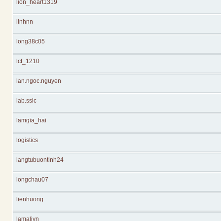
lion_heart1319
linhnn
long38c05
lcf_1210
lan.ngoc.nguyen
lab.ssic
lamgia_hai
logistics
langtubuontinh24
longchau07
lienhuong
lamalivn