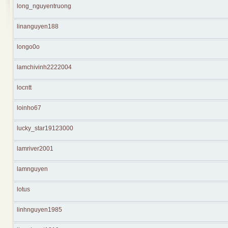
long_nguyentruong
linanguyen188
longo0o
lamchivinh2222004
locntt
loinho67
lucky_star19123000
lamriver2001
lamnguyen
lotus
linhnguyen1985