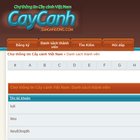
Danh sách thành
Đăng ký
Tìm Kiếm
Hỏi đáp
viên
Chợ thông tin Cây cảnh Việt Nam
» Danh sách thành viên
#
A
B
C
D
E
F
G
H
Chợ thông tin Cây cảnh Việt Nam: Danh sách thành viên
Tên tài khoản
luli
lieu
lieu83nqdh