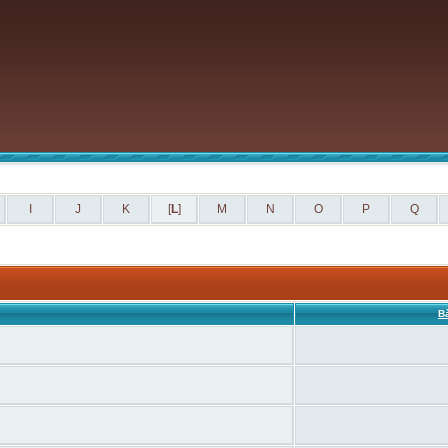
I
J
K
[
L
]
M
N
O
P
Q
Bà