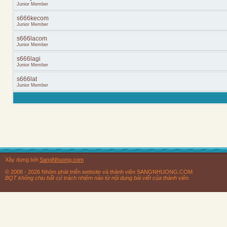
Junior Member
s666kecom
Junior Member
s666lacom
Junior Member
s666lagi
Junior Member
s666lat
Junior Member
Xây dựng bởi
SangNhuong.com
© 2008 - 2026 Nhóm phát triển website và thành viên SANGNHUONG.COM.
BQT không chịu bất cứ trách nhiệm nào từ nội dung bài viết của thành viên.