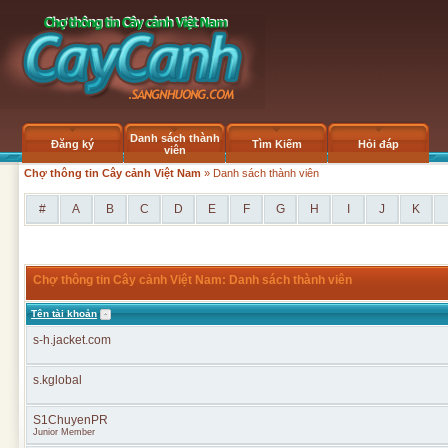
Danh sách thành
Đăng ký
Tìm Kiếm
Hỏi đáp
viên
Chợ thông tin Cây cảnh Việt Nam
» Danh sách thành viên
#
A
B
C
D
E
F
G
H
I
J
K
Chợ thông tin Cây cảnh Việt Nam: Danh sách thành viên
Tên tài khoản
s-h.jacket.com
s.kglobal
S1ChuyenPR
Junior Member