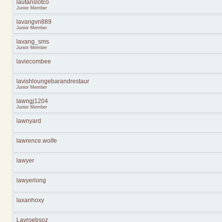
lautanslotco
Junior Member
lavangvn889
Junior Member
lavang_sms
Junior Member
laviecombee
lavishloungebarandrestaur
Junior Member
lawngj1204
Junior Member
lawnyard
lawrence.wolfe
lawyer
lawyerlong
laxanhoxy
Layroebsoz