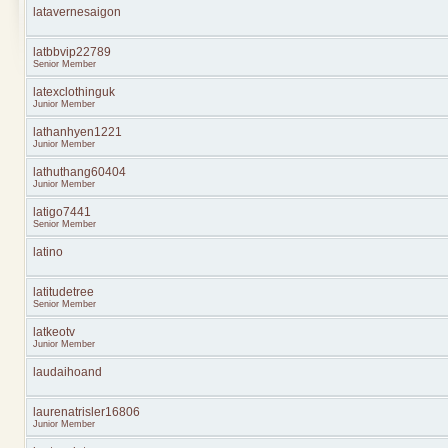
latavernesaigon
latbbvip22789
Senior Member
latexclothinguk
Junior Member
lathanhyen1221
Junior Member
lathuthang60404
Junior Member
latigo7441
Senior Member
latino
latitudetree
Senior Member
latkeotv
Junior Member
laudaihoand
laurenatrisler16806
Junior Member