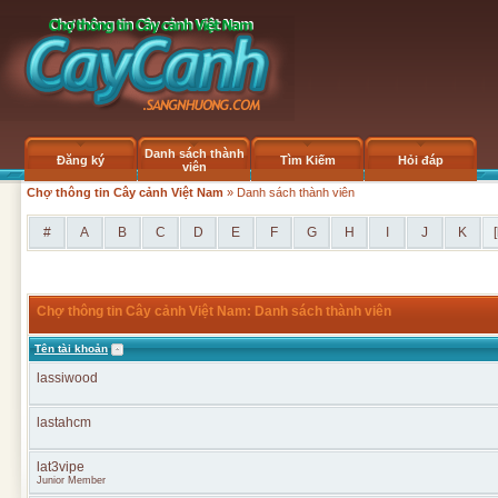
Danh sách thành
Đăng ký
Tìm Kiếm
Hỏi đáp
viên
Chợ thông tin Cây cảnh Việt Nam
» Danh sách thành viên
#
A
B
C
D
E
F
G
H
I
J
K
[
Chợ thông tin Cây cảnh Việt Nam: Danh sách thành viên
Tên tài khoản
lassiwood
lastahcm
lat3vipe
Junior Member