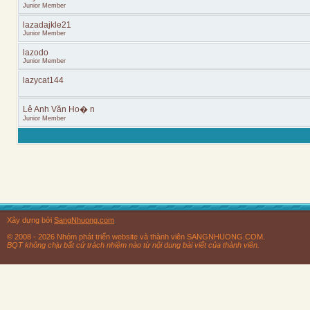
Junior Member
lazadajkle21
Junior Member
lazodo
Junior Member
lazycat144
Lê Anh Văn Ho� n
Junior Member
Xây dựng bởi
SangNhuong.com
© 2008 - 2026 Nhóm phát triển website và thành viên SANGNHUONG.COM.
BQT không chịu bất cứ trách nhiệm nào từ nội dung bài viết của thành viên.