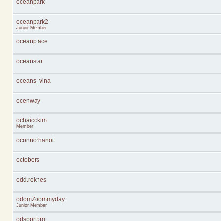
oceanpark
oceanpark2
Junior Member
oceanplace
oceanstar
oceans_vina
ocenway
ochaicokim
Member
oconnorhanoi
octobers
odd.reknes
odomZoommyday
Junior Member
odsportorg