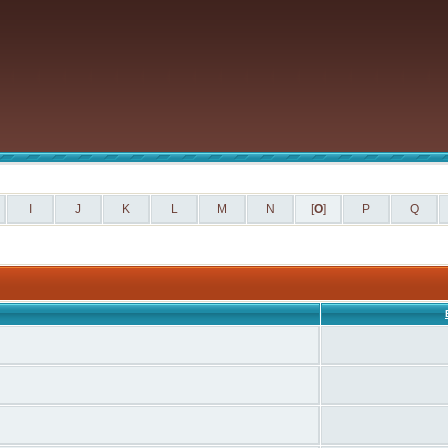
I
J
K
L
M
N
[
O
]
P
Q