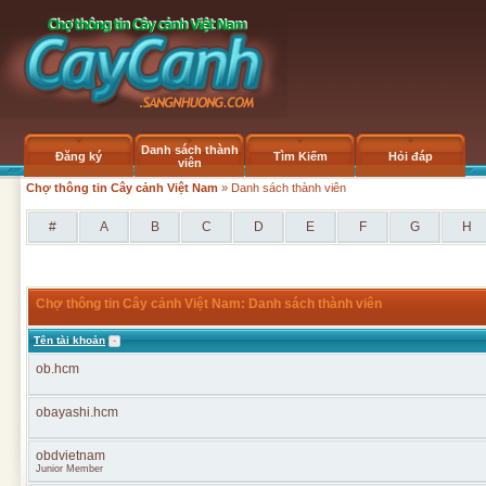
Danh sách thành
Đăng ký
Tìm Kiếm
Hỏi đáp
viên
Chợ thông tin Cây cảnh Việt Nam
» Danh sách thành viên
#
A
B
C
D
E
F
G
H
Chợ thông tin Cây cảnh Việt Nam: Danh sách thành viên
Tên tài khoản
ob.hcm
obayashi.hcm
obdvietnam
Junior Member