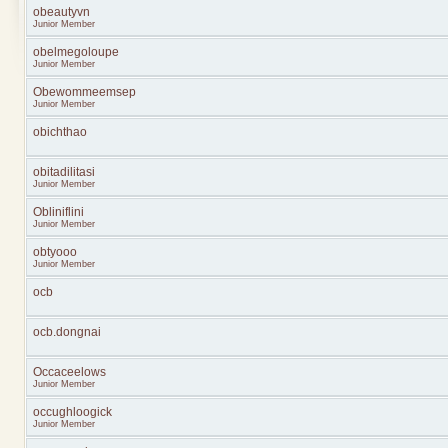
obeautyvn
Junior Member
obelmegoloupe
Junior Member
Obewommeemsep
Junior Member
obichthao
obitadilitasi
Junior Member
Obliniflini
Junior Member
obtyooo
Junior Member
ocb
ocb.dongnai
Occaceelows
Junior Member
occughloogick
Junior Member