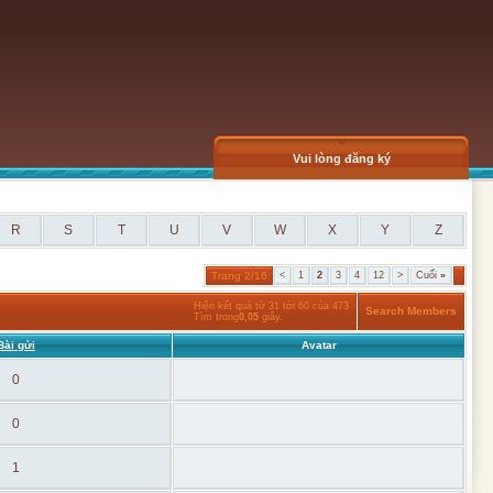
Vui lòng đăng ký
R
S
T
U
V
W
X
Y
Z
Trang 2/16
<
1
2
3
4
12
>
Cuối
»
Hiện kết quả từ 31 tới 60 của 473
Search Members
Tìm trong
0,05
giây.
Bài gửi
Avatar
0
0
1