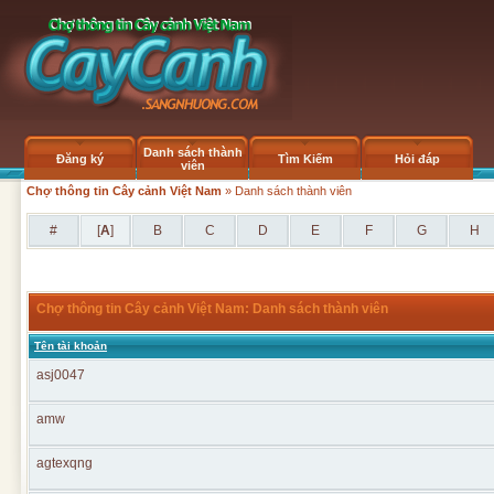
Danh sách thành
Đăng ký
Tìm Kiếm
Hỏi đáp
viên
Chợ thông tin Cây cảnh Việt Nam
» Danh sách thành viên
#
[
A
]
B
C
D
E
F
G
H
Chợ thông tin Cây cảnh Việt Nam: Danh sách thành viên
Tên tài khoản
asj0047
amw
agtexqng