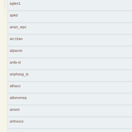
agtex1
apkd
anan_wpc
an.t.tran
alpacvn
anfa-vt
anphasg_tx
athaco
altonvnrep
anson
anhvuco