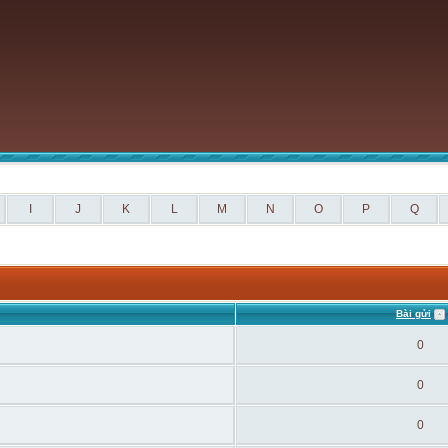
I
J
K
L
M
N
O
P
Q
Bài gửi
0
0
0