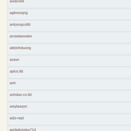
aulacviet
agforexqng
antuongcoltd
anvietwooden
abbinhduong
avavn
aplus.ltd
anh
anhdao-co.ltd
amytaaqvn
adis-rept
aodailongha714