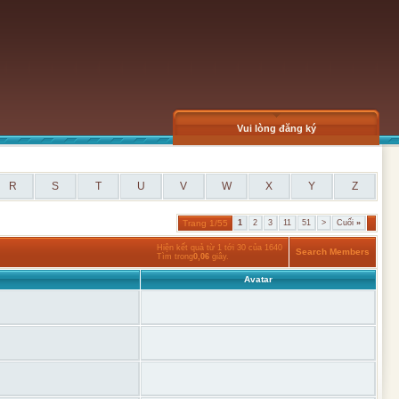
Vui lòng đăng ký
R
S
T
U
V
W
X
Y
Z
Trang 1/55
1
2
3
11
51
>
Cuối
»
Hiện kết quả từ 1 tới 30 của 1640
Search Members
Tìm trong
0,06
giây.
Avatar