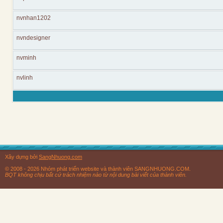
nvnhan1202
nvndesigner
nvminh
nvlinh
Xây dựng bởi
SangNhuong.com
© 2008 - 2026 Nhóm phát triển website và thành viên SANGNHUONG.COM.
BQT không chịu bất cứ trách nhiệm nào từ nội dung bài viết của thành viên.