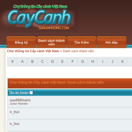
Danh sách thành
Đăng ký
Tìm Kiếm
Hỏi đáp
viên
Chợ thông tin Cây cảnh Việt Nam
» Danh sách thành viên
#
A
B
C
D
E
F
G
H
I
J
K
Chợ thông tin Cây cảnh Việt Nam: Danh sách thành viên
Tên tài khoản
шш888loans
Junior Member
n_truc
n_truc