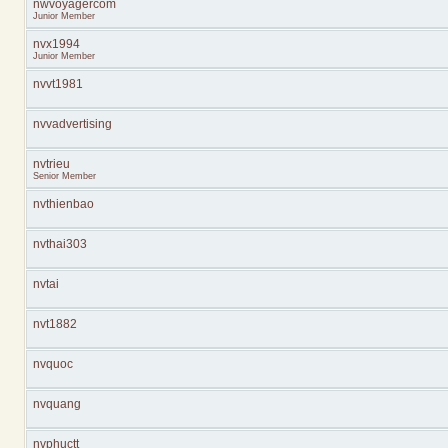
nwvoyagercom
Junior Member
nvx1994
Junior Member
nvvt1981
nvvadvertising
nvtrieu
Senior Member
nvthienbao
nvthai303
nvtai
nvt1882
nvquoc
nvquang
nvphuctt