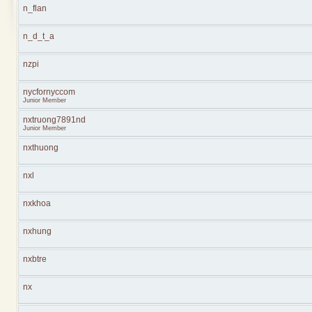
n_flan
n_d_t_a
nzpi
nycfornyccom
Junior Member
nxtruong7891nd
Junior Member
nxthuong
nxl
nxkhoa
nxhung
nxbtre
nx