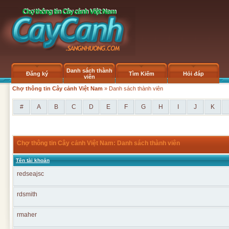
Danh sách thành
Đăng ký
Tìm Kiếm
Hỏi đáp
viên
Chợ thông tin Cây cảnh Việt Nam
» Danh sách thành viên
#
A
B
C
D
E
F
G
H
I
J
K
Chợ thông tin Cây cảnh Việt Nam: Danh sách thành viên
Tên tài khoản
redseajsc
rdsmith
rmaher