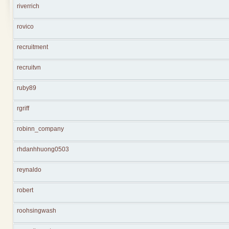
riverrich
rovico
recruitment
recruitvn
ruby89
rgriff
robinn_company
rhdanhhuong0503
reynaldo
robert
roohsingwash