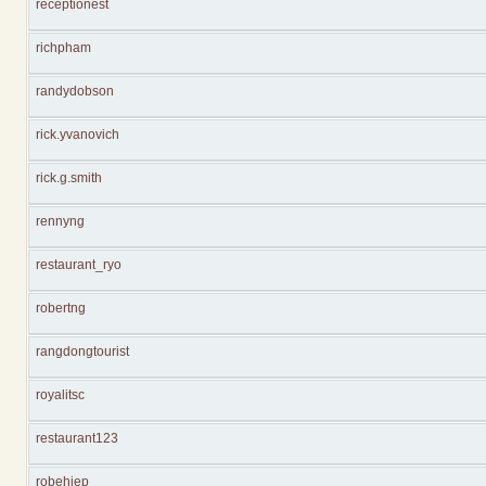
receptionest
richpham
randydobson
rick.yvanovich
rick.g.smith
rennyng
restaurant_ryo
robertng
rangdongtourist
royalitsc
restaurant123
robehiep