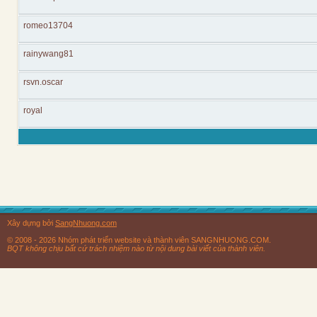
romeo13704
rainywang81
rsvn.oscar
royal
Xây dựng bởi
SangNhuong.com
© 2008 - 2026 Nhóm phát triển website và thành viên SANGNHUONG.COM.
BQT không chịu bất cứ trách nhiệm nào từ nội dung bài viết của thành viên.